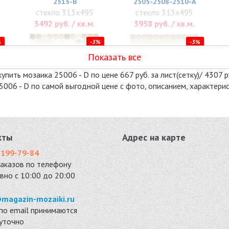
2515-B
2505-2508-2510-А
стекло 313x495
стекло 313x495
3492 руб. / кв.м.
3958 руб. / кв.м.
%
-3%
-3%
Показать все
пить мозаика 25006 - D по цене 667 руб. за лист(сетку)/ 4307 ру
25006 - D по самой выгодной цене с фото, описанием, характер
кты
Адрес на карте
25012 - С
2576-B
 199-79-84
стекло 313x495
стекло 313x495
заказов по телефону
4307 руб. / кв.м.
4462 руб. / кв.м.
вно с 10:00 до 20:00
%
-3%
-3%
magazin-mozaiki.ru
по email принимаются
суточно