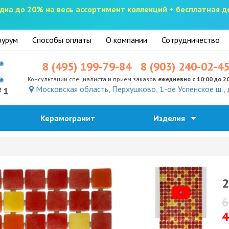
скидка до 20% на весь ассортимент коллекций + бесплатная 
урум
Способы оплаты
О компании
Сотрудничество
8 (495) 199-79-84
8 (903) 240-02-4
Консультации специалиста и прием заказов
ежедневно с 10:00 до 2
Московская область, Перхушково, 1-ое Успенское ш., 
№1
Керамогранит
Изделия
2
6
4