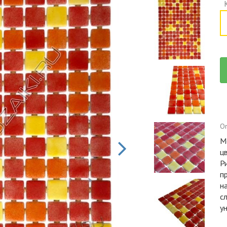
Оп
М
ц
Р
п
н
с
у