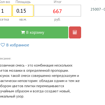
Кол-во
Площадь
Итог
25007 - 
667
сетка
кв.м.
руб.
В корзину
В избранное
исание:
озаичная смесь - это комбинация нескольких
ветов мозаики в определенной пропорции.
исунок такой смеси совершенно непредсказуем и
рактически неповторим: обладая одним и тем же
абором цветов плитки перемешиваются
лучайным образом и всегда создают новый,
никальный узор.