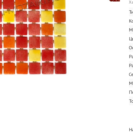
Ха
Т
К
М
Ц
О
Р
Р
С
М
П
Т
Н