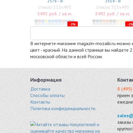
2578 - B
2514 - В
стекло 313x495
стекло 313x495
3492 руб. / кв.м.
3492 руб. / кв.м.
-3%
-3
В интернете-магазине magazin-mozaiki.ru можно ку
цвет - красный. На данной странице вы найдете 
московской области и всей России.
Информация
Конта
25015-D
25016 - D
Доставка
8 (495)
стекло 313x495
стекло 313x495
Способы оплаты
прием 
4307 руб. / кв.м.
4307 руб. / кв.м.
Контакты
ежедне
Политика конфиденциальности
-3%
-3
sales@
заказы 
кругло