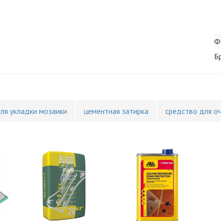
Ф
Б
для укладки мозаики
цементная затирка
средство для о