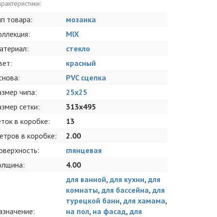
рактеристики:
ип товара:
мозаика
оллекция:
MIX
атериал:
стекло
вет:
красный
снова:
PVC сцепка
азмер чипа:
25x25
азмер сетки:
313x495
еток в коробке:
13
етров в коробке:
2.00
оверхность:
глянцевая
олщина:
4.00
для ванной
,
для кухни
,
для
комнаты
,
для бассейна
,
для
турецкой бани
,
для хамама
,
азначение:
на пол
,
на фасад
,
для