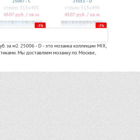
25007 - С
25011 - D
стекло 313x495
стекло 313x495
4307 руб. / кв.м.
4307 руб. / кв.м.
-3%
-3%
б. за м2. 25006 - D - это мозаика коллекции MIX,
истиками. Мы доставляем мозаику по Москве,
25001-С
2577 - С
стекло 313x495
стекло 313x495
4889 руб. / кв.м.
4889 руб. / кв.м.
-3%