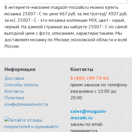
В интернете-магазине magazin-mozaiki.ru можно купить
мозаика 25007 - С по цене 667 руб. за лист(сетку)/ 4307 руб.
2505-2508-2510-
25006 - D
25011 - D
за м2. 25007 - С - это мозаика коллекции MIX, цвет - серый,
А
стекло 313x495
стекло 313x495
черный. На данной странице вы найдете 25007 - С по самой
стекло 313x495
4307 руб. / кв.м.
4307 руб. / кв.м.
3958 руб. / кв.м.
выгодной цене с фото, описанием, характеристиками. Мы
доставляем мозаику по Москве, московской области и всей
-3%
-3%
-3%
России.
Информация
Контакты
Доставка
8 (495) 199-79-84
Способы оплаты
прием заказов по телефону
25015-D
25016 - D
25012 - С
Контакты
ежедневно с 10:00 до
стекло 313x495
стекло 313x495
стекло 313x495
Политика
20:00
4307 руб. / кв.м.
4307 руб. / кв.м.
4307 руб. / кв.м.
конфиденциальности
-3%
-3%
-3%
sales@magazin-
mozaiki.ru
заказы по email
принимаются