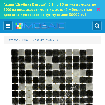
Акция "Двойная Выгода"
: С 1 по 15 августа скидка до
×
20% на весь ассортимент коллекций + бесплатная
доставка при заказе на сумму свыше 30000 руб.
Каталог
MIX
мозаика 25007 - С